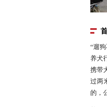
“遛
养犬
携带
过两
的，