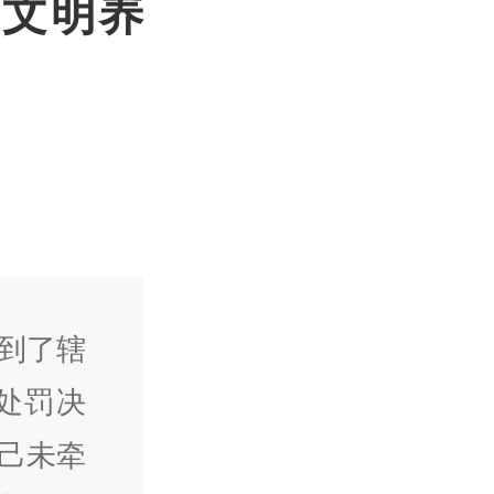
不文明养
到了辖
处罚决
己未牵