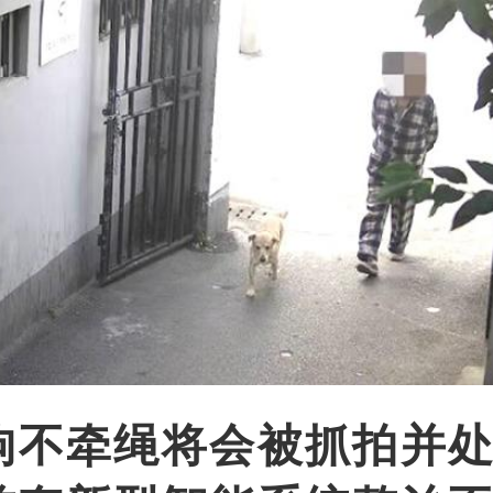
狗不牵绳将会被抓拍并